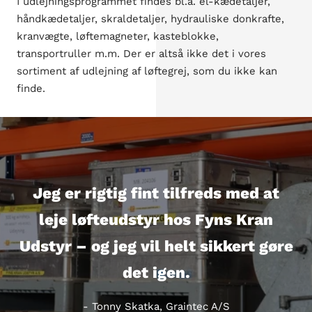
I udlejningsprogrammet findes bl.a. el-kædetaljer,
håndkædetaljer, skraldetaljer, hydrauliske donkrafte,
kranvægte, løftemagneter, kasteblokke,
transportruller m.m. Der er altså ikke det i vores
sortiment af udlejning af løftegrej, som du ikke kan
finde.
Jeg er rigtig fint tilfreds med at
leje løfteudstyr hos Fyns Kran
Udstyr – og jeg vil helt sikkert gøre
det igen.
- Tonny Skatka, Graintec A/S