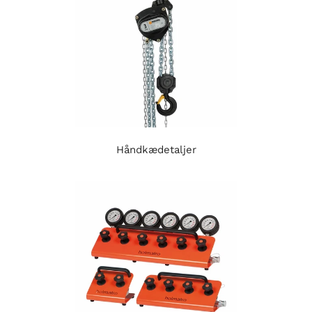
Håndkædetaljer