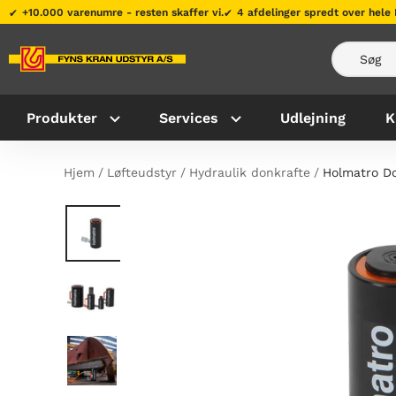
Gå
+10.000 varenumre - resten skaffer vi.
4 afdelinger spredt over hele
til
indhold
Udlejning
K
Produkter
Services
Hjem
Løfteudstyr
Hydraulik donkrafte
Holmatro Do