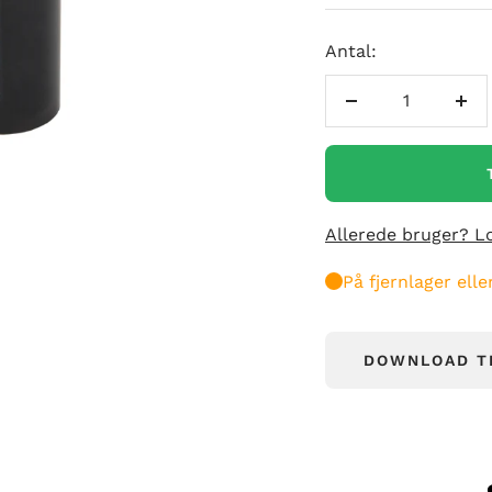
Antal:
Reducer
Øg
antal
ant
Allerede bruger? L
På fjernlager ell
DOWNLOAD T