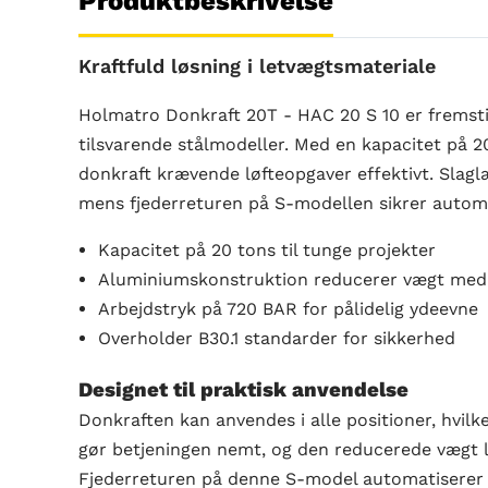
Produktbeskrivelse
Kraftfuld løsning i letvægtsmateriale
Holmatro Donkraft 20T - HAC 20 S 10 er fremstil
tilsvarende stålmodeller. Med en kapacitet på 
donkraft krævende løfteopgaver effektivt. Slag
mens fjederreturen på S-modellen sikrer automa
Kapacitet på 20 tons til tunge projekter
Aluminiumskonstruktion reducerer vægt med 
Arbejdstryk på 720 BAR for pålidelig ydeevne
Overholder B30.1 standarder for sikkerhed
Designet til praktisk anvendelse
Donkraften kan anvendes i alle positioner, hvilket
gør betjeningen nemt, og den reducerede vægt l
Fjederreturen på denne S-model automatiserer s