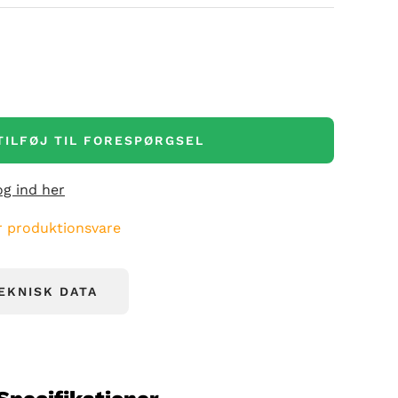
al
TILFØJ TIL FORESPØRGSEL
og ind her
er produktionsvare
EKNISK DATA