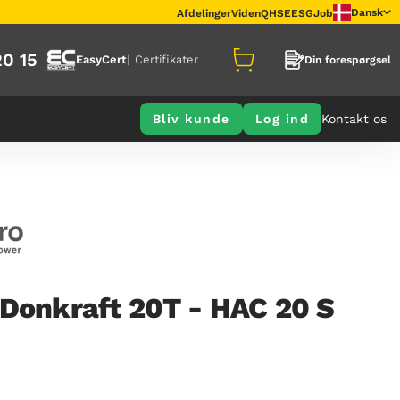
Dansk
Afdelinger
Viden
QHSE
ESG
Job
20 15
EasyCert
Certifikater
Din forespørgsel
Bliv kunde
Log ind
Kontakt os
Donkraft 20T - HAC 20 S