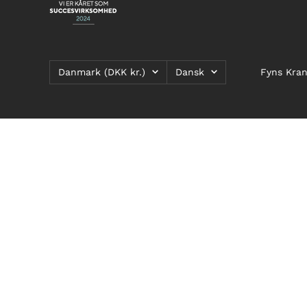
Land/Region
Sprog
Danmark (DKK kr.)
Dansk
Fyns Kran